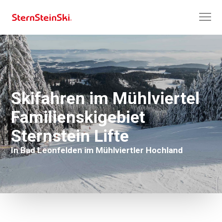
Skifahren im Mühlviertel
Familienskigebiet
Sternstein Lifte
In Bad Leonfelden im Mühlviertler Hochland