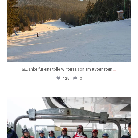
...
🙏Danke für eine tolle Wintersaison am #Sternstein
125
0
sternsteinski
💯Über 100 Skitage am Sternstein 💯
Genau
...
Mrz 19