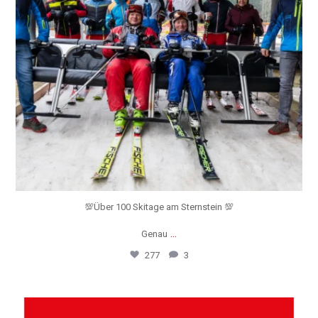
💯Über 100 Skitage am Sternstein 💯
...
Genau
277
3
sternsteinski